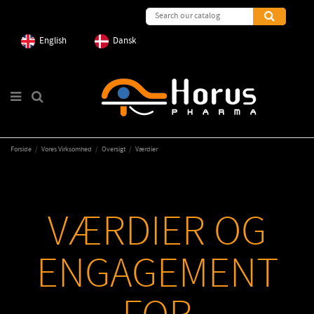
English
Dansk
Forside
Vores Virksomhed
Oversigt
Værdier
VÆRDIER OG
ENGAGEMENT