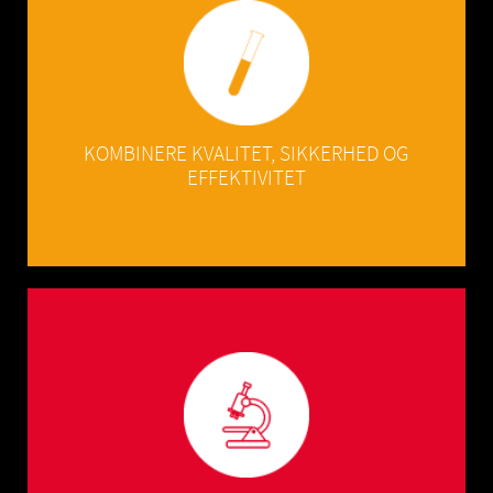
produktemballagesystemer.
formulering og konserveringsfrie
ved at udnytte vores ekspertise inden for
KOMBINERE KVALITET, SIKKERHED OG
EFFEKTIVITET
inden for oftalmologi, såsom keratokonus.
stille diagnoser og behandle sjældne sygdomme
ved at udvikle løsninger, der gør det lettere at