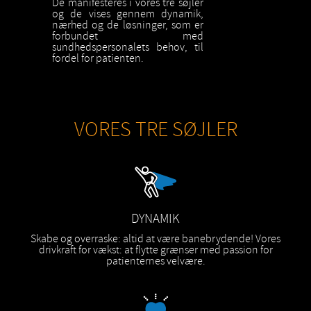
De manifesteres i vores tre søjler
og de vises gennem dynamik,
nærhed og de løsninger, som er
forbundet med
sundhedspersonalets behov, til
fordel for patienten.
VORES TRE SØJLER
DYNAMIK
Skabe og overraske: altid at være banebrydende! Vores
drivkraft for vækst: at flytte grænser med passion for
patienternes velvære.