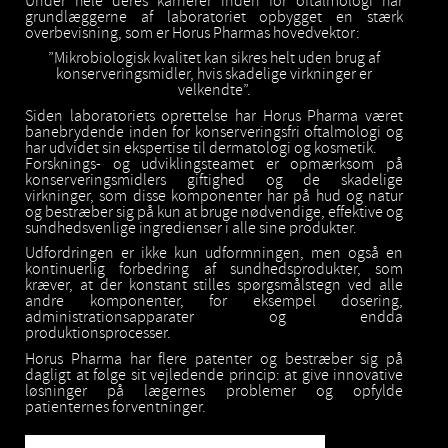
Under hele deres karrierer inden for oftalmologi har
grundlæggerne af laboratoriet opbygget en stærk
overbevisning, som er Horus Pharmas hovedvektor:
”Mikrobiologisk kvalitet kan sikres helt uden brug af
konserveringsmidler, hvis skadelige virkninger er
velkendte”.
Siden laboratoriets oprettelse har Horus Pharma været
banebrydende inden for konserveringsfri oftalmologi og
har udvidet sin ekspertise til dermatologi og kosmetik.
Forsknings- og udviklingsteamet er opmærksom på
konserveringsmidlers giftighed og de skadelige
virkninger, som disse komponenter har på hud og natur
og bestræber sig på kun at bruge nødvendige, effektive og
sundhedsvenlige ingredienser i alle sine produkter.
Udfordringen er ikke kun udformningen, men også en
kontinuerlig forbedring af sundhedsprodukter, som
kræver, at der konstant stilles spørgsmålstegn ved alle
andre komponenter, for eksempel dosering,
administrationsapparater og endda
produktionsprocesser.
Horus Pharma har flere patenter og bestræber sig på
dagligt at følge sit vejledende princip: at give innovative
løsninger på lægernes problemer og opfylde
patienternes forventninger.