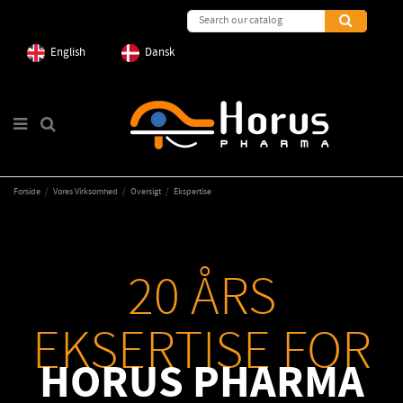
English
Dansk
Forside
Vores Virksomhed
Oversigt
Ekspertise
20 ÅRS
EKSERTISE FOR
HORUS PHARMA